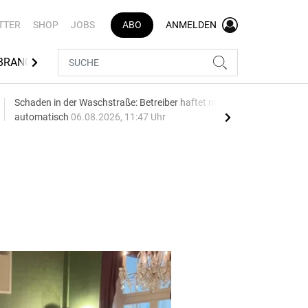
TTER
SHOP
JOBS
ABO
ANMELDEN
BRANCHENVERZEICHNIS
Schaden in der Waschstraße: Betreiber haftet nicht
Geel
automatisch
06.08.2026, 11:47 Uhr
06.0