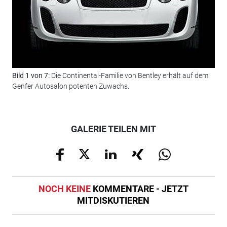
Bild 1 von 7:
Die Continental-Familie von Bentley erhält auf dem
Bil
Genfer Autosalon potenten Zuwachs.
Con
Mod
GALERIE TEILEN MIT
NOCH KEINE
KOMMENTARE - JETZT
MITDISKUTIEREN