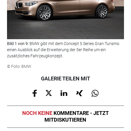
Bild 1 von 9:
BMW gibt mit dem Concept 5 Series Gran Turismo
Bil
einen Ausblick auf die Erweiterung der 5er Reihe um ein
pos
zusätzliches Fahrzeugkonzept.
Luf
© Foto: BMW
© F
GALERIE TEILEN MIT
NOCH KEINE
KOMMENTARE - JETZT
MITDISKUTIEREN