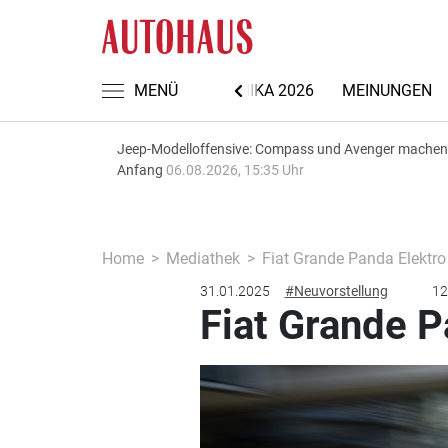
NACHRICHTEN
MENÜ
AUTOMECHANIKA 2026
MEINUNGEN
Jeep-Modelloffensive: Compass und Avenger machen
Anfang
06.08.2026, 15:35 Uhr
Home
Mediathek
Fiat Grande Panda Elektro
31.01.2025
#Neuvorstellung
12
Fiat Grande P