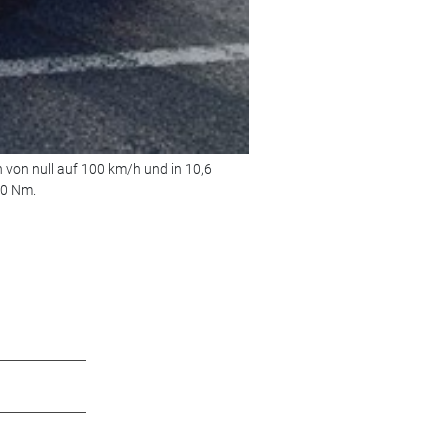
von null auf 100 km/h und in 10,6
Bild 2 von 7:
Mit einer Höchstge
20 Nm.
lässt sogar dem SLR McLaren Roa
© Foto: Mercedes-Benz