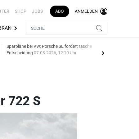
TTER
SHOP
JOBS
ABO
ANMELDEN
BRANCHENVERZEICHNIS
Sparpläne bei VW: Porsche SE fordert rasche
75 J
Entscheidung
07.08.2026, 12:10 Uhr
Auf
r 722 S