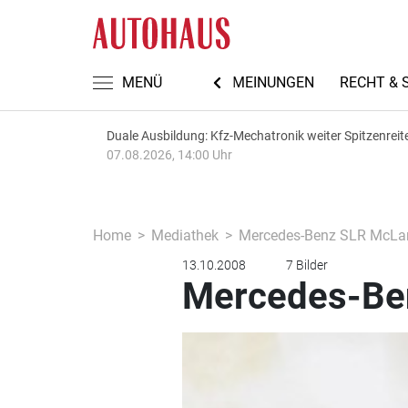
TEN
AUTOMECHANIKA 2026
MENÜ
MEINUNGEN
RECHT & 
Duale Ausbildung: Kfz-Mechatronik weiter Spitzenreit
07.08.2026, 14:00 Uhr
Home
Mediathek
Mercedes-Benz SLR McLar
13.10.2008
7 Bilder
Mercedes-Ben