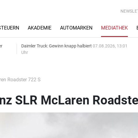
NEWSLE
STEUERN
AKADEMIE
AUTOMARKEN
MEDIATHEK
er
Daimler Truck: Gewinn knapp halbiert
07.08.2026, 13:01
Uhr
en Roadster 722 S
z SLR McLaren Roadste