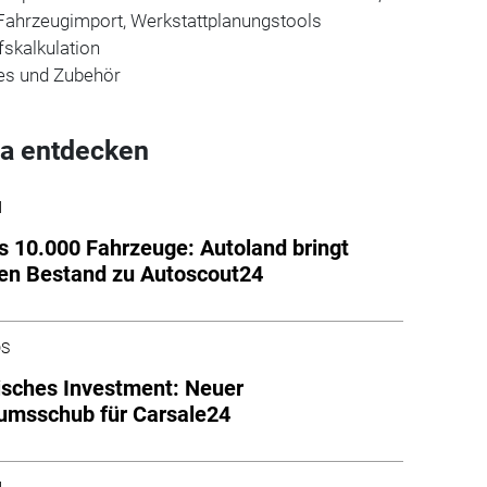
Fahrzeugimport, Werkstattplanungstools
fskalkulation
ces und Zubehör
a entdecken
l
s 10.000 Fahrzeuge: Autoland bringt
en Bestand zu Autoscout24
DS
isches Investment: Neuer
umsschub für Carsale24