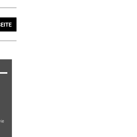
EITE
ie