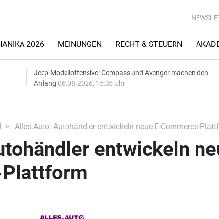
NEWSLE
ANIKA 2026
MEINUNGEN
RECHT & STEUERN
AKAD
Jeep-Modelloffensive: Compass und Avenger machen den
Anfang
06.08.2026, 15:35 Uhr
l
Alles.Auto: Autohändler entwickeln neue E-Commerce-Platt
utohändler entwickeln ne
Plattform