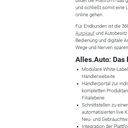
bildet die Plattform das
und schließt somit eine 
online gehen.
Für Endkunden ist die 3
Autokauf
und Autobesitz 
Bedienung und digitale An
Wege und Nerven sparen
Alles.Auto: Das 
Modulare White-Label-
Händlerwebsite
Händlerportal zur ind
kompletten Produktan
Filialebene
Schnittstellen zu eine
automatisierten live 
Neu- und Gebraucht
Integration der Platt