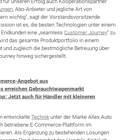
d für unseren Erfolg auch Kooperationspartner
rungen
, Abo-Anbieter und jegliche Art von
ern wichtig", sagt der Vorstandsvorsitzende
ission ist es, die besten Technologien unter einem
n Endkunden eine „seamless
Customer Journey
“ zu
wird das gesamte Produktportfolio in einem
nt und zugleich die bestmögliche Betreuung über
urney hinweg sichergestellt.
mmerce-Angebot aus
os erreichen Gebrauchtwagenmarkt
p: Jetzt auch für Händler mit kleineren
am entwickelte
Technik
unter der Marke Alles.Auto
ch betriebene E-Commerce-Plattform im
lieren. Als Ergänzung zu bestehenden Lösungen