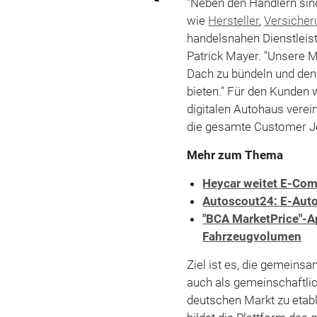
"Neben den Händlern sin
wie
Hersteller
,
Versiche
handelsnahen Dienstleist
Patrick Mayer. "Unsere M
Dach zu bündeln und de
bieten." Für den Kunden 
digitalen Autohaus verei
die gesamte Customer Jo
Mehr zum Thema
Heycar weitet E-Co
Autoscout24: E-Aut
"BCA MarketPrice"-Ap
Fahrzeugvolumen
Ziel ist es, die gemeins
auch als gemeinschaftli
deutschen Markt zu etab