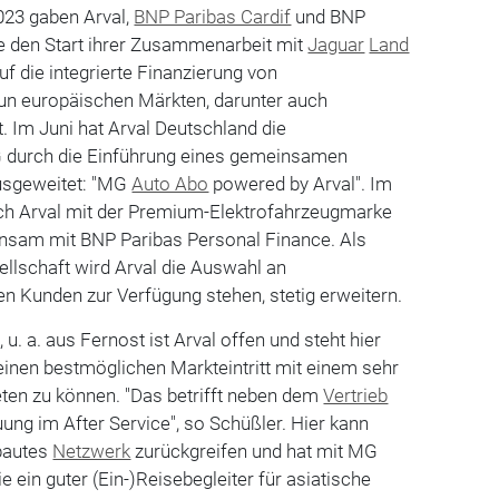
23 gaben Arval,
BNP Paribas Cardif
und BNP
 den Start ihrer Zusammenarbeit mit
Jaguar
Land
uf die integrierte Finanzierung von
eun europäischen Märkten, darunter auch
t. Im Juni hat Arval Deutschland die
durch die Einführung eines gemeinsamen
sgeweitet: "MG
Auto Abo
powered by Arval". Im
ch Arval mit der Premium-Elektrofahrzeugmarke
am mit BNP Paribas Personal Finance. Als
llschaft wird Arval die Auswahl an
n Kunden zur Verfügung stehen, stetig erweitern.
u. a. aus Fernost ist Arval offen und steht hier
 einen bestmöglichen Markteintritt mit einem sehr
ten zu können. "Das betrifft neben dem
Vertrieb
uung im After Service", so Schüßler. Hier kann
ebautes
Netzwerk
zurückgreifen und hat mit MG
e ein guter (Ein-)Reisebegleiter für asiatische