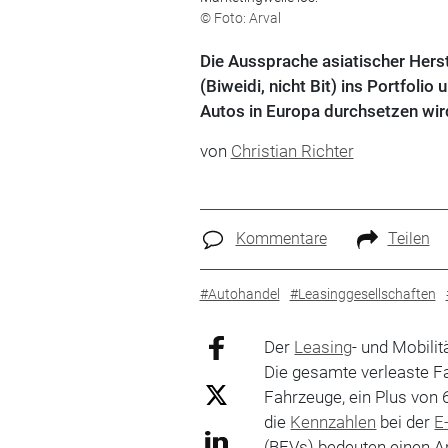
© Foto: Arval
Die Aussprache asiatischer Herst
(Biweidi, nicht Bit) ins Portfolio
Autos in Europa durchsetzen wir
von
Christian Richter
Kommentare
Teilen
#Autohandel
#Leasinggesellschaften
Der
Leasing
- und Mobilit
Die gesamte verleaste Fa
Fahrzeuge, ein Plus von
die
Kennzahlen
bei der
E
(BEVs) bedeuten einen A