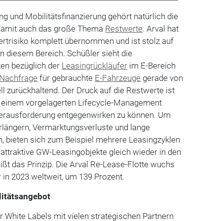
 und Mobilitätsfinanzierung gehört natürlich die
damit auch das große Thema
Restwerte
. Arval hat
trisiko komplett übernommen und ist stolz auf
in diesem Bereich. Schüßler sieht die
en bezüglich der
Leasingrückläufer
im E-Bereich
Nachfrage
für gebrauchte
E-Fahrzeuge
gerade von
ll zurückhaltend. Der Druck auf die Restwerte ist
 einem vorgelagerten Lifecycle-Management
Herausforderung entgegenwirken zu können. Um
rlängern, Vermarktungsverluste und lange
n, bieten sich zum Beispiel mehrere Leasingzyklen
 attraktive GW-Leasingobjekte gleich wieder in den
ißt das Prinzip. Die Arval Re-Lease-Flotte wuchs
 in 2023 weltweit, um 139 Prozent.
litätsangebot
er White Labels mit vielen strategischen Partnern