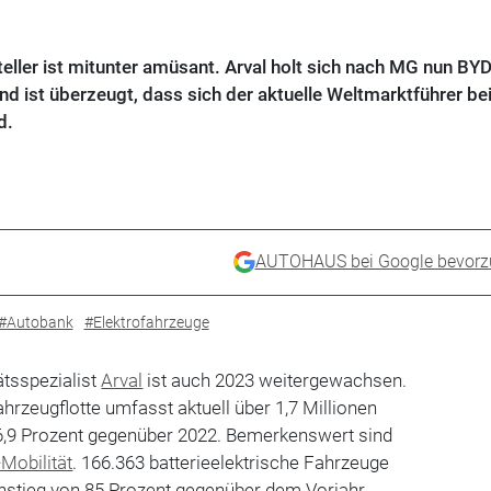
eller ist mitunter amüsant. Arval holt sich nach MG nun BY
 und ist überzeugt, dass sich der aktuelle Weltmarktführer bei
d.
AUTOHAUS bei Google bevorz
#Autobank
#Elektrofahrzeuge
ätsspezialist
Arval
ist auch 2023 weitergewachsen.
hrzeugflotte umfasst aktuell über 1,7 Millionen
 6,9 Prozent gegenüber 2022. Bemerkenswert sind
-Mobilität
. 166.363 batterieelektrische Fahrzeuge
nstieg von 85 Prozent gegenüber dem Vorjahr.