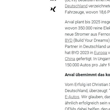
Deutschland
verzeichnet
Fahrzeuge, wovon 18,6 Pr
Arval plant bis 2025 ins
wovon 350.000 reine Elek
neue Stromer aus Fernost
BYD
(Build Your Dreams)
Partner in Deutschland 
hat BYD 2023 in
Europa
v
China
gefertigt. In Ungar
150.000 Autos pro Jahr fe
Arval übernimmt das k
Vom Erfolg ist Christian 
Deutschland, überzeugt: 
E-Autos
. Wir glauben, d
ähnlich erfolgreich sei
OEMs dabei helfen, den 