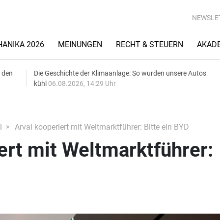
NEWSLE
ANIKA 2026
MEINUNGEN
RECHT & STEUERN
AKAD
 den
Die Geschichte der Klimaanlage: So wurden unsere Autos
kühl
06.08.2026, 14:29 Uhr
l
Arval kooperiert mit Weltmarktführer: Bitte ein BYD
ert mit Weltmarktführer: