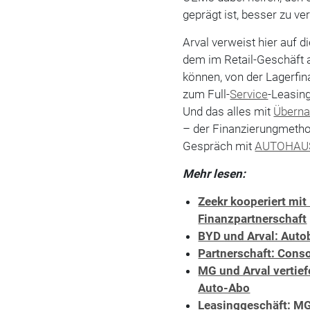
geprägt ist, besser zu ve
Arval verweist hier auf di
dem im Retail-Geschäft 
können, von der Lagerfina
zum Full-
Service
-Leasin
Und das alles mit
Übern
– der Finanzierungmethod
Gespräch mit
AUTOHAU
Mehr lesen:
Zeekr kooperiert mi
Finanzpartnerschaft
BYD und Arval: Auto
Partnerschaft: Cons
MG und Arval vertief
Auto-Abo
Leasinggeschäft: MG