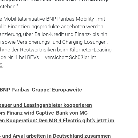
rstehen."
e Mobilitätsinitiative BNP Paribas Mobility-, mit
alle Finanzierungsprodukte angeboten werden
nzierung, über Ballon-Kredit und Finanz- bis hin
g sowie Versicherungs- und Charging-Lösungen.
ahme
der Restwertrisiken beim Kilometer-Leasing
e Nr. 1 bei BEVs – versichert Schüßler im
S
.
t BNP Paribas-Gruppe: Europaweite
bauer und Leasinganbieter kooperieren
ors Finanz wird Captive-Bank von MG
en Kooperation: Den MG 4 Electric gibt's jetzt im
 und Arval arbeiten in Deutschland zusammen