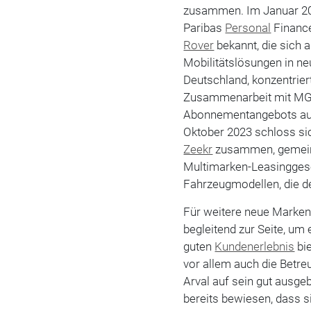
zusammen. Im Januar 20
Paribas
Personal
Finance
Rover
bekannt, die sich a
Mobilitätslösungen in n
Deutschland, konzentrier
Zusammenarbeit mit MG 
Abonnementangebots au
Oktober 2023 schloss si
Zeekr
zusammen, gemeins
Multimarken-Leasinggese
Fahrzeugmodellen, die de
Für weitere neue Marken, 
begleitend zur Seite, um
guten
Kundenerlebnis
bie
vor allem auch die Betre
Arval auf sein gut ausg
bereits bewiesen, dass si