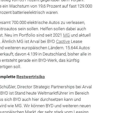
e ein Wachstum von 19,6 Prozent auf fast 129.000
ozent batterieelektrisch waren.
gesamt 700.000 elektrische Autos zu verleasen,
troautos sein sollen. Helfen sollen dabei auch
. Neu im Portfolio sind seit 2021
MG
und aktuell
. Ähnlich MG ist Arval bei BYD
Captive
Lease
und weiteren europäischen Ländern. 15.644 Autos
erkauft, davon 4.139 in Deutschland, bisher alle in
n entsteht gerade ein BYD-Werk, das künftig
rtigen soll.
omplette
Restwertrisiko
Schüßler, Director Strategic Partnerships bei Arval
"BYD ist Stand heute Weltmarktführer im Bereich
ass sich BYD auch hier durchsetzen kann und
n wird wie MG. Wir können BYD und weiteren neuen
europäischen Markt, der sehr stark vom Leasing