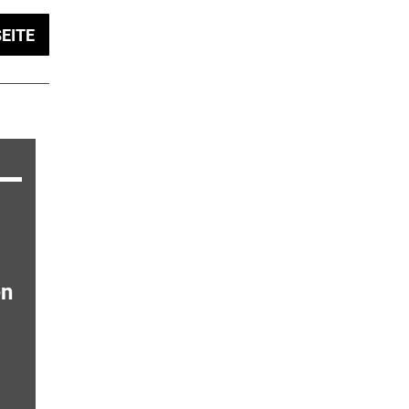
EITE
en