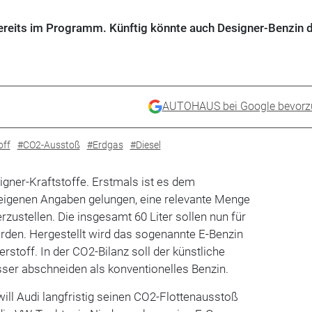
ereits im Programm. Künftig könnte auch Designer-Benzin 
AUTOHAUS bei Google bevorz
off
#CO2-Ausstoß
#Erdgas
#Diesel
signer-Kraftstoffe. Erstmals ist es dem
 eigenen Angaben gelungen, eine relevante Menge
rzustellen. Die insgesamt 60 Liter sollen nun für
rden. Hergestellt wird das sogenannte E-Benzin
toff. In der CO2-Bilanz soll der künstliche
sser abschneiden als konventionelles Benzin.
will Audi langfristig seinen CO2-Flottenausstoß