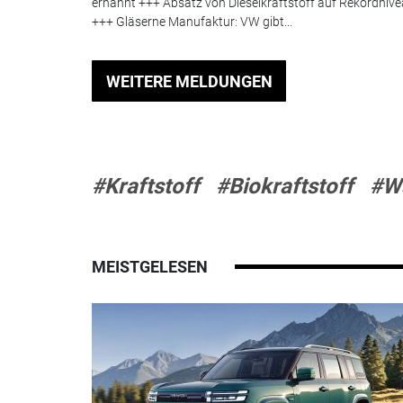
ernannt +++ Absatz von Dieselkraftstoff auf Rekordniv
+++ Gläserne Manufaktur: VW gibt...
WEITERE MELDUNGEN
#Kraftstoff
#Biokraftstoff
#Wa
MEISTGELESEN