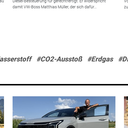
eau
Diesel-Besteuerung für gerechtfertigt. Er widerspricht
Vo
damit VW-Boss Matthias Müller, der sich dafür...
zu
sserstoff
#CO2-Ausstoß
#Erdgas
#Di