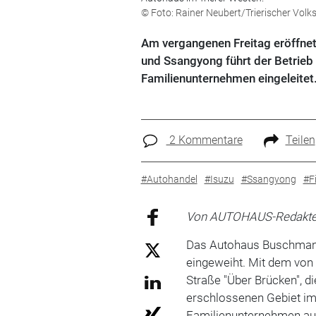
© Foto: Rainer Neubert/Trierischer Volk
Am vergangenen Freitag eröffne
und Ssangyong führt der Betrieb
Familienunternehmen eingeleitet
2 Kommentare
Teilen
#Autohandel
#Isuzu
#Ssangyong
#F
Von AUTOHAUS-Redakteur
Das Autohaus Buschmann 
eingeweiht. Mit dem von
Straße "Über Brücken", d
erschlossenen Gebiet im 
Familienunternehmen au