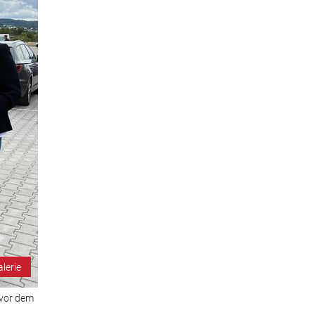
alerie
 vor dem