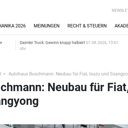
NEWSLE
ANIKA 2026
MEINUNGEN
RECHT & STEUERN
AKAD
er
Daimler Truck: Gewinn knapp halbiert
07.08.2026, 13:01
Uhr
l
Autohaus Buschmann: Neubau für Fiat, Isuzu und Ssangy
chmann: Neubau für Fiat
angyong