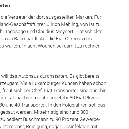
erten
die Vertreter der dort ausgestellten Marken: Für
nd-Geschäftsführer Ullrich Mehling, von Isuzu
hi Tagasago und Claudius Meynert. Fiat schickte
homas Baumhardt. Auf die Fiat CI muss das
s warten. In acht Wochen sei damit zu rechnen,
 will das Autohaus durchstarten. Es gibt bereits
ahrzeugen: "Viele Luxemburger Kunden haben schon
 freut sich der Chef. Fiat Transporter sind ohnehin
rtet ab nächstem Jahr ungefähr 80 Fiat Pkw zu
0 und 40 Transporter. In den Folgejahren soll das
ebaut werden. Mittelfristig sind rund 300
Isuzu bedient Buschmann zu 90 Prozent Gewerbe-
terdienst, Reinigung, sogar Desinfektion mit