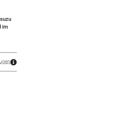
Isuzu
l im
ugen