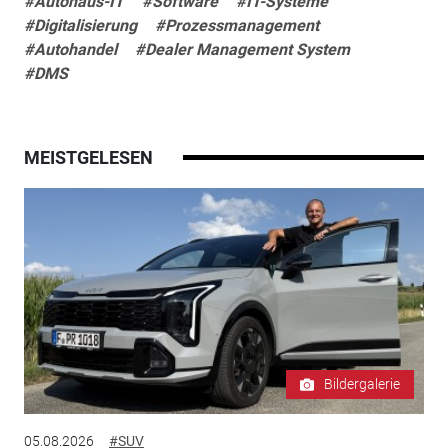
#Autohaus-IT
#Software
#IT-Systeme
#Digitalisierung
#Prozessmanagement
#Autohandel
#Dealer Management System
#DMS
MEISTGELESEN
Bildergalerie
05.08.2026
#SUV