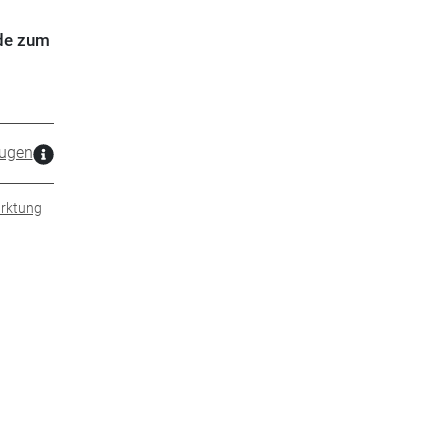
rde zum
ugen
rktung