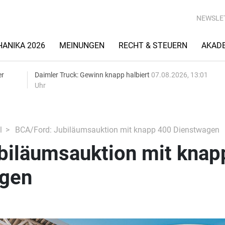
NEWSLE
ANIKA 2026
MEINUNGEN
RECHT & STEUERN
AKAD
er
Daimler Truck: Gewinn knapp halbiert
07.08.2026, 13:01
Uhr
l
BCA/Ford: Jubiläumsauktion mit knapp 400 Dienstwagen
biläumsauktion mit knap
agen