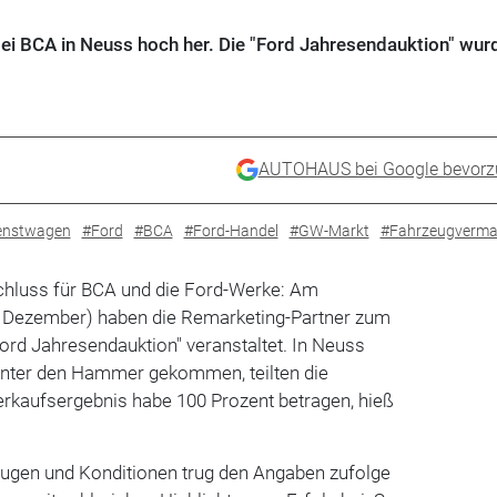
ei BCA in Neuss hoch her. Die "Ford Jahresendauktion" wu
AUTOHAUS bei Google bevorz
enstwagen
#Ford
#BCA
#Ford-Handel
#GW-Markt
#Fahrzeugverma
chluss für BCA und die Ford-Werke: Am
. Dezember) haben die Remarketing-Partner zum
ord Jahresendauktion" veranstaltet. In Neuss
unter den Hammer gekommen, teilten die
rkaufsergebnis habe 100 Prozent betragen, hieß
eugen und Konditionen trug den Angaben zufolge