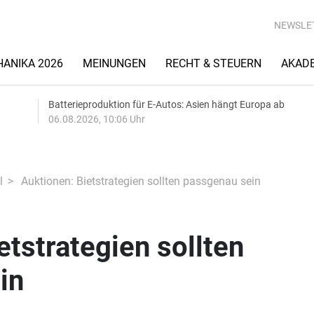
NEWSLE
ANIKA 2026
MEINUNGEN
RECHT & STEUERN
AKAD
Batterieproduktion für E-Autos: Asien hängt Europa ab
06.08.2026, 10:06 Uhr
l
Auktionen: Bietstrategien sollten passgenau sein
etstrategien sollten
in