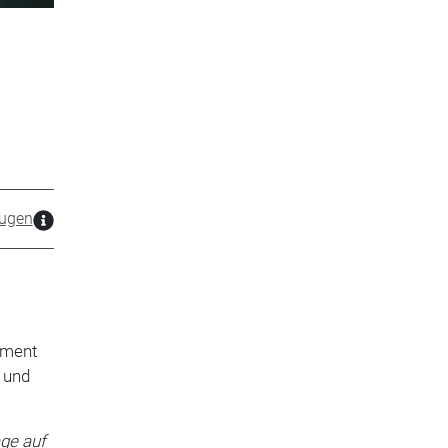
.
ugen
ement
s und
age auf