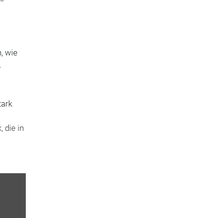
, wie
.
tark
 die in