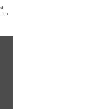
st
nn in