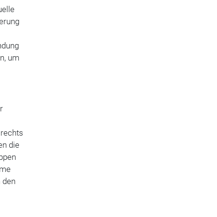
uelle
uerung
endung
ln, um
r
lrechts
en die
uppen
eme
h den