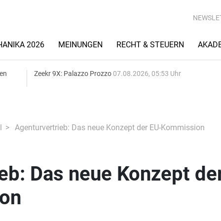
NEWSLE
ANIKA 2026
MEINUNGEN
RECHT & STEUERN
AKAD
gen
Zeekr 9X: Palazzo Prozzo
07.08.2026, 05:53 Uhr
l
Agenturvertrieb: Das neue Konzept der EU-Kommission
eb: Das neue Konzept de
on