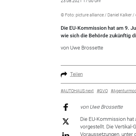
23.08.2021 17:00 Uhr
© Foto: picture alliance / Daniel Kalker /
Die EU-Kommission hat am 9. Juli
wie sich die Behörde zukünftig d
von Uwe Brossette
Teilen
#AUTOHAUS next
#GVO
#Agenturmod
von Uwe Brossette
Die EU-Kommission hat am
vorgestellt. Die Vertikal
Voraussetzungen, unter 