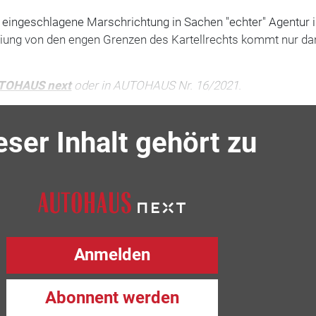
eingeschlagene Marschrichtung in Sachen "echter" Agentur i
reiung von den engen Grenzen des Kartellrechts kommt nur da
TOHAUS next
oder in AUTOHAUS Nr. 16/2021.
eser Inhalt gehört zu
Anmelden
Abonnent werden