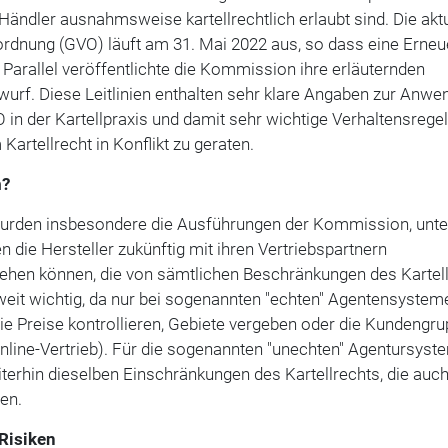
Händler ausnahmsweise kartellrechtlich erlaubt sind. Die akt
ordnung (GVO) läuft am 31. Mai 2022 aus, so dass eine Erne
 Parallel veröffentlichte die Kommission ihre erläuternden
urf. Diese Leitlinien enthalten sehr klare Angaben zur Anw
n der Kartellpraxis und damit sehr wichtige Verhaltensrege
 Kartellrecht in Konflikt zu geraten.
m?
urden insbesondere die Ausführungen der Kommission, unte
die Hersteller zukünftig mit ihren Vertriebspartnern
gehen können, die von sämtlichen Beschränkungen des Kartel
soweit wichtig, da nur bei sogenannten "echten" Agentensystem
die Preise kontrollieren, Gebiete vergeben oder die Kundengr
Online-Vertrieb). Für die sogenannten "unechten" Agentursyst
terhin dieselben Einschränkungen des Kartellrechts, die auc
en.
Risiken