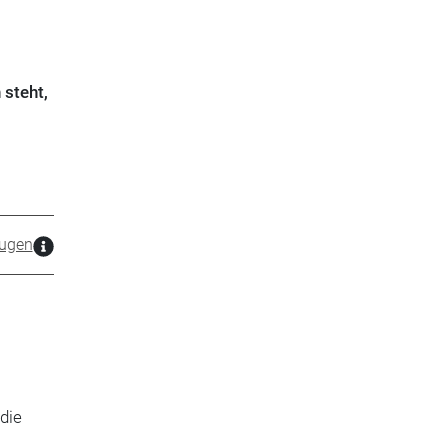
 steht,
ugen
 die