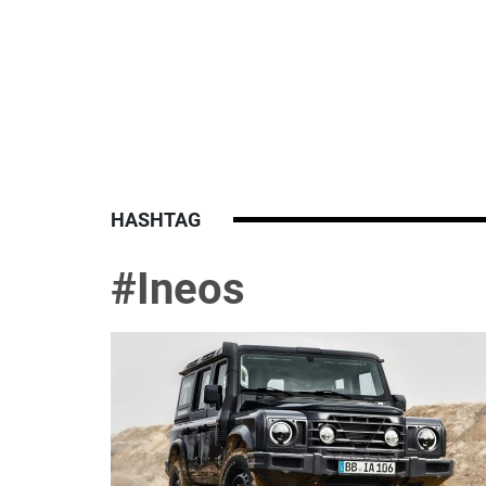
HASHTAG
#Ineos