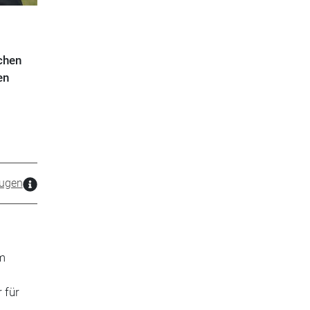
chen
en
ugen
em
r für