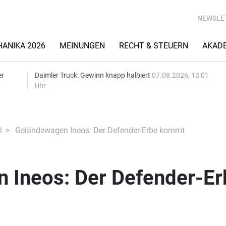
NEWSLE
ANIKA 2026
MEINUNGEN
RECHT & STEUERN
AKAD
er
Daimler Truck: Gewinn knapp halbiert
07.08.2026, 13:01
Uhr
l
Geländewagen Ineos: Der Defender-Erbe kommt
 Ineos: Der Defender-Er