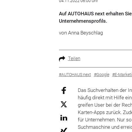
04.11.2022 06:00 Uhr
Auf AUTOHAUS next erhalten Sie 
Unternehmensprofils.
von Anna Beyschlag
Teilen
#AUTOHAUS next
#Google
#E-Market
Das Suchverhalten der In
häufig direkt mit Hilfe
greifen User bei der Re
Karten-Apps zurück. Zud
für Unternehmen. Nur so 
Suchmaschine und erreich