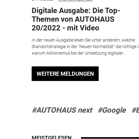
Digitale Ausgabe: Die Top-
Themen von AUTOHAUS
20/2022 - mit Video
In der neuen Ausgabe lesen Sie unter anderem, welche
Standortstrategie in der "Neuen Normalität" die richtige i
warum Aktionismus bei der Umsetzung digitaler...
WEITERE MELDUNGEN
#AUTOHAUS next
#Google
#E
MEISTGELESEN