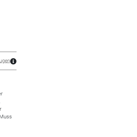
ugen
er
,
r
n Muss