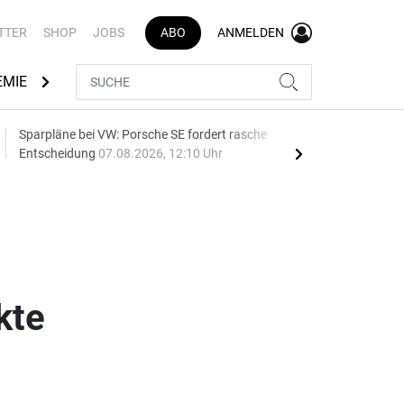
TTER
SHOP
JOBS
ABO
ANMELDEN
EMIE
AUTOMARKEN
MEDIATHEK
BRANCHENVERZEI
Sparpläne bei VW: Porsche SE fordert rasche
75 J
Entscheidung
07.08.2026, 12:10 Uhr
Auf
kte