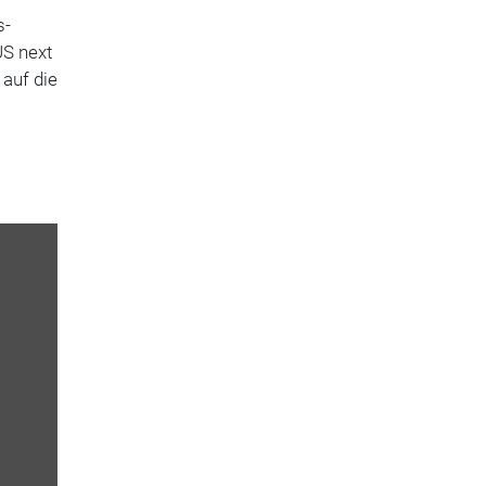
s-
US next
 auf die