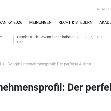
NEWSLE
ANIKA 2026
MEINUNGEN
RECHT & STEUERN
AKAD
er
Daimler Truck: Gewinn knapp halbiert
07.08.2026, 13:01
Uhr
l
Google Unternehmensprofil: Der perfekte Auftritt
nehmensprofil: Der perfe