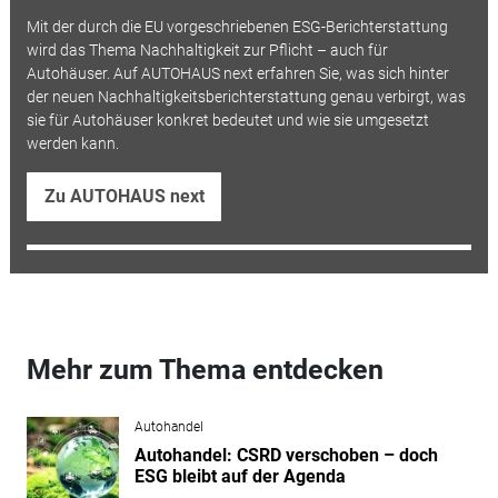
Mit der durch die EU vorgeschriebenen ESG-Berichterstattung
wird das Thema Nachhaltigkeit zur Pflicht – auch für
Autohäuser. Auf AUTOHAUS next erfahren Sie, was sich hinter
der neuen Nachhaltigkeitsberichterstattung genau verbirgt, was
sie für Autohäuser konkret bedeutet und wie sie umgesetzt
werden kann.
Zu AUTOHAUS next
Mehr zum Thema entdecken
Autohandel
Autohandel: CSRD verschoben – doch
ESG bleibt auf der Agenda