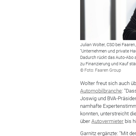
Julian Wolter, CSO bei Faaren,
"Unternehmen und private Haush
Dadurch rückt das Auto-Abo al
zu Finanzierung und Kauf stär
© Foto: Faaren Group
Wolter freut sich auch ü
Automobilbranche
: "Da
Joswig und BVA-Präsident
namhafte Expertenstimm
konnten, unterstreicht d
über
Autovermieter
bis h
Garnitz ergänzte: "Mit 