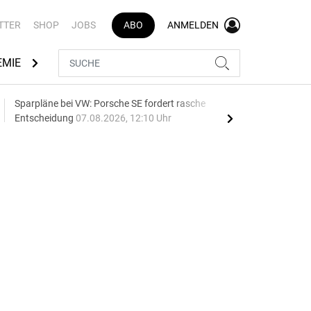
TTER
SHOP
JOBS
ABO
ANMELDEN
EMIE
AUTOMARKEN
MEDIATHEK
BRANCHENVERZEI
Sparpläne bei VW: Porsche SE fordert rasche
75 J
Entscheidung
07.08.2026, 12:10 Uhr
Auf