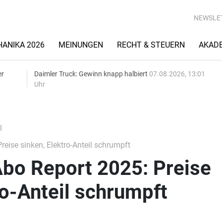
NEWSLE
ANIKA 2026
MEINUNGEN
RECHT & STEUERN
AKAD
er
Daimler Truck: Gewinn knapp halbiert
07.08.2026, 13:01
Uhr
l
eise sinken, Elektro-Anteil schrumpft
Abo Report 2025: Preise
ro-Anteil schrumpft