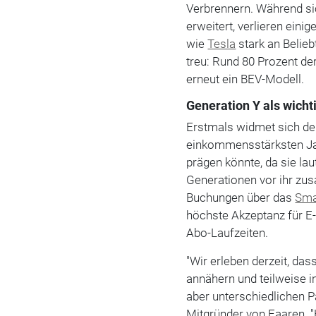
Verbrennern. Während si
erweitert, verlieren ein
wie
Tesla
stark an Belieb
treu: Rund 80 Prozent der
erneut ein BEV-Modell.
Generation Y als wicht
Erstmals widmet sich der 
einkommensstärksten Ja
prägen könnte, da sie lau
Generationen vor ihr zus
Buchungen über das
Sma
höchste Akzeptanz für E-
Abo-Laufzeiten.
"Wir erleben derzeit, da
annähern und teilweise i
aber unterschiedlichen P
Mitgründer von Faaren. "