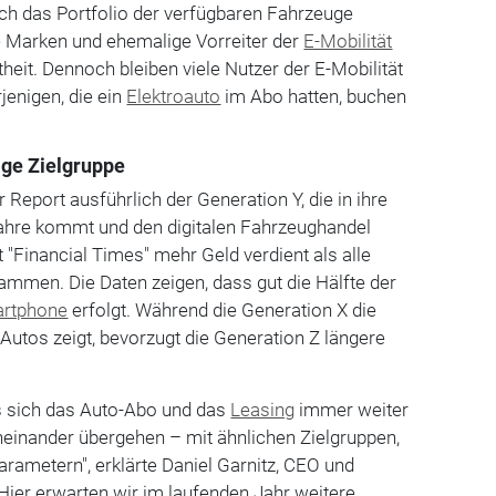
ch das Portfolio der verfügbaren Fahrzeuge
ige Marken und ehemalige Vorreiter der
E-Mobilität
theit. Dennoch bleiben viele Nutzer der E-Mobilität
jenigen, die ein
Elektroauto
im Abo hatten, buchen
ige Zielgruppe
Report ausführlich der Generation Y, die in ihre
hre kommt und den digitalen Fahrzeughandel
t "Financial Times" mehr Geld verdient als alle
ammen. Die Daten zeigen, dass gut die Hälfte der
rtphone
erfolgt. Während die Generation X die
Autos zeigt, bevorzugt die Generation Z längere
ss sich das Auto-Abo und das
Leasing
immer weiter
neinander übergehen – mit ähnlichen Zielgruppen,
arametern", erklärte Daniel Garnitz, CEO und
Hier erwarten wir im laufenden Jahr weitere,