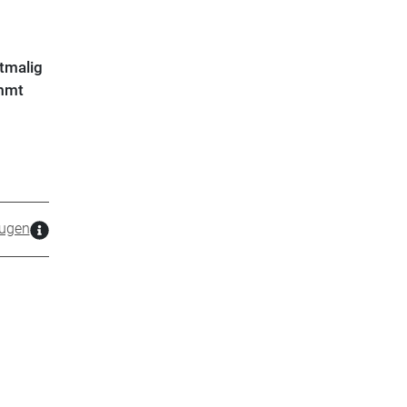
tmalig
ommt
ugen