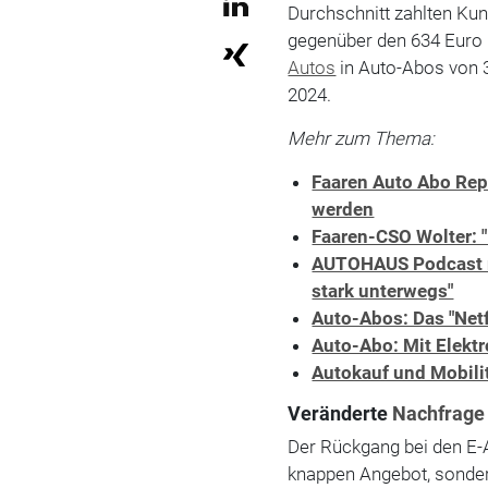
Durchschnitt zahlten Ku
gegenüber den 634 Euro i
Autos
in Auto-Abos von 3
2024.
Mehr zum Thema:
Faaren Auto Abo Rep
werden
Faaren-CSO Wolter: 
AUTOHAUS Podcast mi
stark unterwegs"
Auto-Abos: Das "Netf
Auto-Abo: Mit Elektr
Autokauf und Mobilit
Veränderte
Nachfrage
Der Rückgang bei den E-A
knappen Angebot, sonder