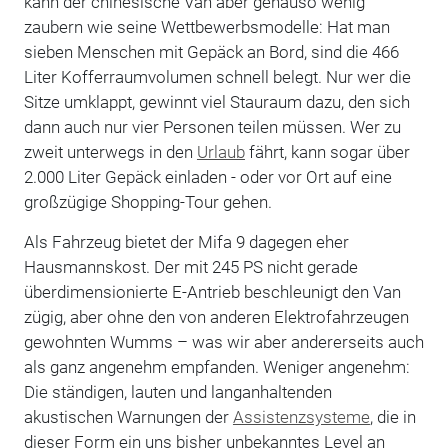
kann der chinesische Van aber genauso wenig
zaubern wie seine Wettbewerbsmodelle: Hat man
sieben Menschen mit Gepäck an Bord, sind die 466
Liter Kofferraumvolumen schnell belegt. Nur wer die
Sitze umklappt, gewinnt viel Stauraum dazu, den sich
dann auch nur vier Personen teilen müssen. Wer zu
zweit unterwegs in den
Urlaub
fährt, kann sogar über
2.000 Liter Gepäck einladen - oder vor Ort auf eine
großzügige Shopping-Tour gehen.
Als Fahrzeug bietet der Mifa 9 dagegen eher
Hausmannskost. Der mit 245 PS nicht gerade
überdimensionierte E-Antrieb beschleunigt den Van
zügig, aber ohne den von anderen Elektrofahrzeugen
gewohnten Wumms – was wir aber andererseits auch
als ganz angenehm empfanden. Weniger angenehm:
Die ständigen, lauten und langanhaltenden
akustischen Warnungen der
Assistenzsysteme
, die in
dieser Form ein uns bisher unbekanntes Level an