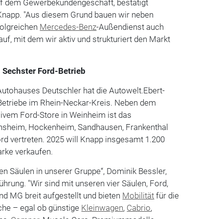
uf dem Gewerbekundengeschäft, bestätigt
Knapp. "Aus diesem Grund bauen wir neben
folgreichen
Mercedes-Benz
-Außendienst auch
uf, mit dem wir aktiv und strukturiert den Markt
 Sechster Ford-Betrieb
utohauses Deutschler hat die Autowelt.Ebert-
Betriebe im Rhein-Neckar-Kreis. Neben dem
sivem Ford-Store in Weinheim ist das
nsheim, Hockenheim, Sandhausen, Frankenthal
d vertreten. 2025 will Knapp insgesamt 1.200
rke verkaufen.
gen Säulen in unserer Gruppe“, Dominik Bessler,
hrung. "Wir sind mit unseren vier Säulen, Ford,
d MG breit aufgestellt und bieten
Mobilität
für die
he – egal ob günstige
Kleinwagen
,
Cabrio
,