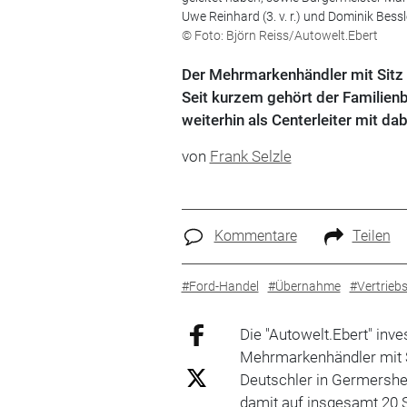
Uwe Reinhard (3. v. r.) und Dominik Bessle
© Foto: Björn Reiss/Autowelt.Ebert
Der Mehrmarkenhändler mit Sitz i
Seit kurzem gehört der Familien
weiterhin als Centerleiter mit dab
von
Frank Selzle
Kommentare
Teilen
#Ford-Handel
#Übernahme
#Vertrieb
Die "Autowelt.Ebert" inve
Mehrmarkenhändler mit S
Deutschler in Germersh
damit auf insgesamt 20 S