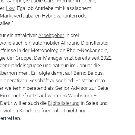
ns,
Camper
, Muscle Cars, Premiummodelle,
der
Lkw
. Egal ob Antriebe mit klassischem
m Markt verfügbaren Hybridvarianten oder
alles."
nur ein attraktiver
Arbeitgeber
in drei
olle auch ein automobiler Allround-Dienstleister
ürfnisse in der Metropolregion Rhein-Neckar sein,
egie der Gruppe. Der Manager sitzt bereits seit 2022
 der Handelsgruppe und hat nun im Januar die
übernommen. Er folgte damit auf Bernd Baldus,
em operativen Geschäft ausschied. Er stehe dem
weiterhin beratend als Senior Advisor zur Seite,
ue Firmenchef setzt auf weiteres Wachstum –
. Dafür will er auch die
Digitalisierung
in Sales und
r wollen
Kundenzufriedenheit
nicht nur
ertreffen."