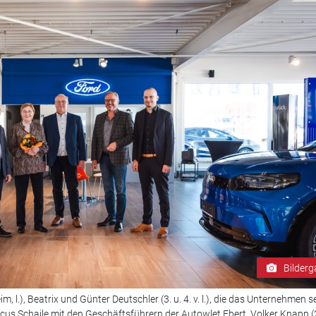
Bilderg
, l.), Beatrix und Günter Deutschler (3. u. 4. v. l.), die das Unternehmen s
us Schaile mit den Geschäftsführern der Autowlet.Ebert, Volker Knapp (2. v