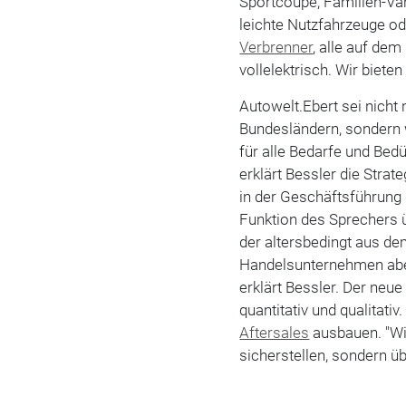
Sportcoupé, Familien-Va
leichte Nutzfahrzeuge o
Verbrenner
, alle auf de
vollelektrisch. Wir bieten 
Autowelt.Ebert sei nicht 
Bundesländern, sondern w
für alle Bedarfe und Bed
erklärt Bessler die Strat
in der Geschäftsführung
Funktion des Sprechers 
der altersbedingt aus d
Handelsunternehmen aber 
erklärt Bessler. Der ne
quantitativ und qualitativ
Aftersales
ausbauen. "Wi
sicherstellen, sondern üb