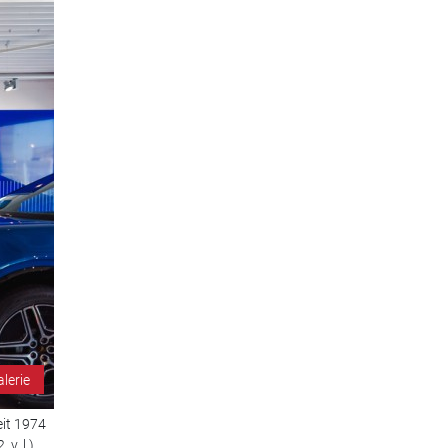
alerie
eit 1974
. l.),