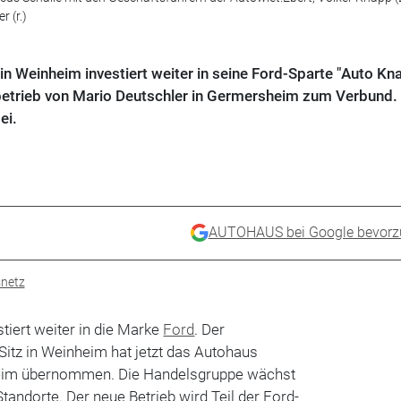
r (r.)
n Weinheim investiert weiter in seine Ford-Sparte "Auto Kn
betrieb von Mario Deutschler in Germersheim zum Verbund. E
ei.
AUTOHAUS bei Google bevorz
snetz
stiert weiter in die Marke
Ford
. Der
itz in Weinheim hat jetzt das Autohaus
eim übernommen. Die Handelsgruppe wächst
tandorte. Der neue Betrieb wird Teil der Ford-