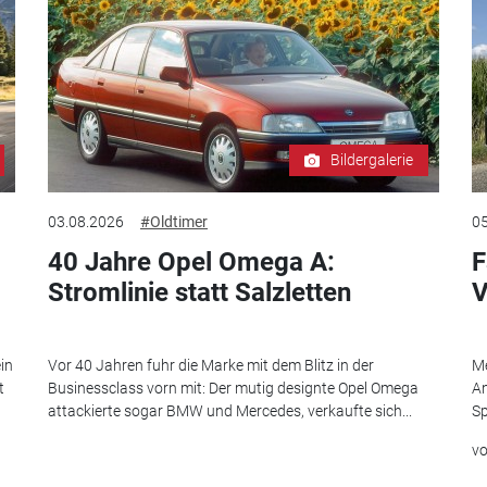
Bildergalerie
03.08.2026
#Oldtimer
05
40 Jahre Opel Omega A:
F
Stromlinie statt Salzletten
V
in
Vor 40 Jahren fuhr die Marke mit dem Blitz in der
Me
t
Businessclass vorn mit: Der mutig designte Opel Omega
An
attackierte sogar BMW und Mercedes, verkaufte sich...
Sp
v