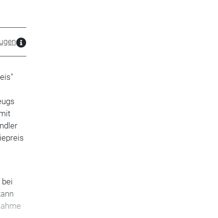
ugen
eis"
eugs
mit
ndler
iepreis
 bei
kann
nnahme