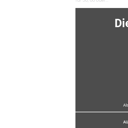
Di
Al
AU