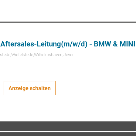
 Aftersales-Leitung(m/w/d) - BMW & MINI
rstede;Wiefelstede;Wilhelmshaven;Jever
Anzeige schalten