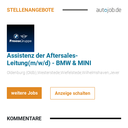
STELLENANGEBOTE
Assistenz der Aftersales-
Leitung(m/w/d) - BMW & MINI
Oldenburg (Oldb);Westerstede;Wiefelstede;Wilhelmshaven;Jever
weitere Jobs
Anzeige schalten
KOMMENTARE