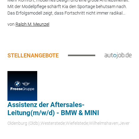
Mehr Komfort, modernes Design und eine große Antriebsvielfalt:
Mit der Modellpflege schärft Kia den Sportage behutsam nach.
Das Erfolgsmodell zeigt, dass Fortschritt nicht immer radikal...
von
Ralph M. Meunzel
STELLENANGEBOTE
Assistenz der Aftersales-
Leitung(m/w/d) - BMW & MINI
Oldenburg (Oldb);Westerstede;Wiefelstede;Wilhelmshaven;Jever