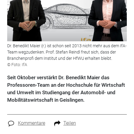
Dr. Benedikt Maier (r.) ist schon seit 2013 nicht mehr aus dem IfA-
Team wegzudenken. Prof. Stefan Reindl freut sich, dass der
Branchenprofi dem Institut und der HfWU erhalten bleibt.
© Foto: IfA
Seit Oktober verstärkt Dr. Benedikt Maier das
Professoren-Team an der Hochschule für Wirtschaft
und Umwelt im Studiengang der Automobil- und
Mobilitätswirtschaft in Geislingen.
Kommentare
Teilen