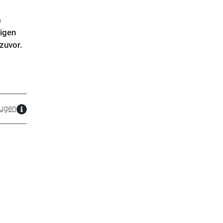
m
tigen
zuvor.
ugen