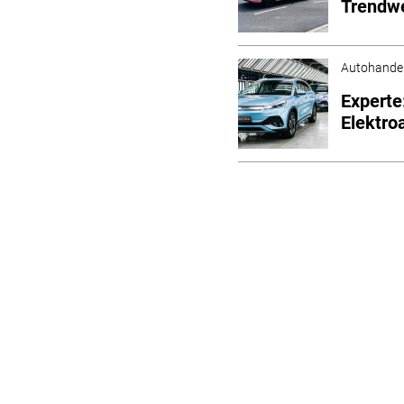
Trendw
Autohande
Experte
Elektro