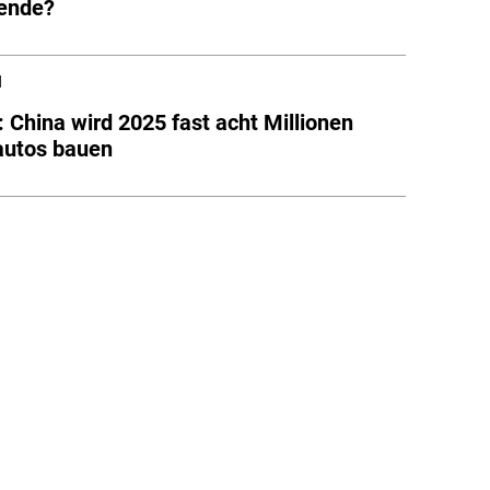
ende?
l
: China wird 2025 fast acht Millionen
autos bauen