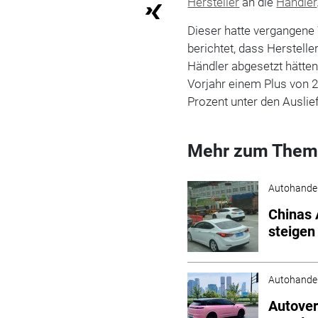
Hersteller
an die
Händler
Dieser hatte vergangene
berichtet, dass Herstell
Händler abgesetzt hätte
Vorjahr einem Plus von 27
Prozent unter den Ausli
Mehr zum Them
Autohande
Chinas 
steigen
Autohande
Autover