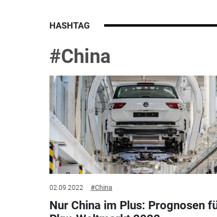
HASHTAG
#China
02.09.2022
#China
Nur China im Plus: Prognosen f