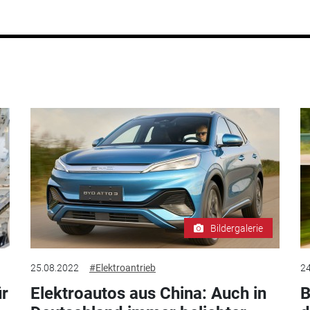
Bildergalerie
25.08.2022
#Elektroantrieb
24
ür
Elektroautos aus China: Auch in
B