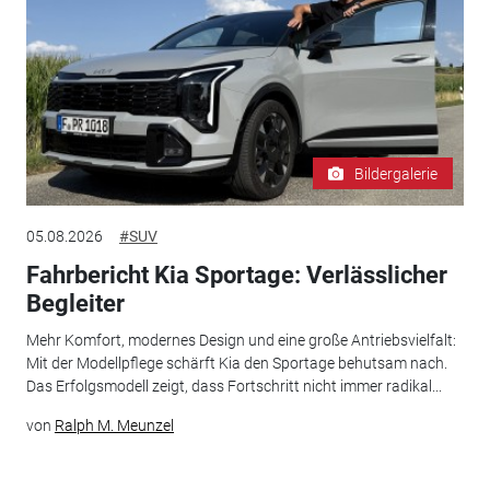
Bildergalerie
05.08.2026
#SUV
Fahrbericht Kia Sportage: Verlässlicher
Begleiter
Mehr Komfort, modernes Design und eine große Antriebsvielfalt:
Mit der Modellpflege schärft Kia den Sportage behutsam nach.
Das Erfolgsmodell zeigt, dass Fortschritt nicht immer radikal...
von
Ralph M. Meunzel