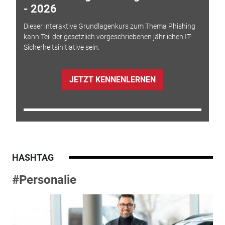
- 2026
Dieser interaktive Grundlagenkurs zum Thema Phishing
kann Teil der gesetzlich vorgeschriebenen jährlichen IT-
Sicherheitsinitiative sein.
JETZT KENNENLERNEN
HASHTAG
#Personalie