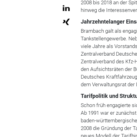
2008 bis 2018 an der Spi
hinweg die Interessenver
Jahrzehntelanger Eins
Brambach galt als engagi
Tankstellengewerbe. Neb
viele Jahre als Vorstand
Zentralverband Deutsche
Zentralverband des Kfz-H
den Aufsichtsräten der 
Deutsches Kraftfahrzeu
dem Verwaltungsrat der
Tarifpolitik und Struk
Schon früh engagierte si
Ab 1991 war er zunächst s
baden-württembergischen
2008 die Gründung der Ta
neues Modell der Tarifbi