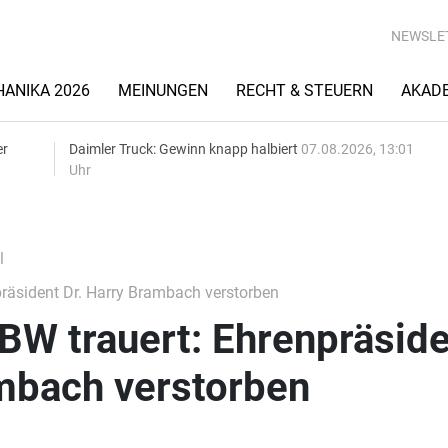
NEWSLE
ANIKA 2026
MEINUNGEN
RECHT & STEUERN
AKAD
er
Daimler Truck: Gewinn knapp halbiert
07.08.2026, 13:01
Uhr
l
räsident Dr. Harry Brambach verstorben
BW trauert: Ehrenpräside
ambach verstorben