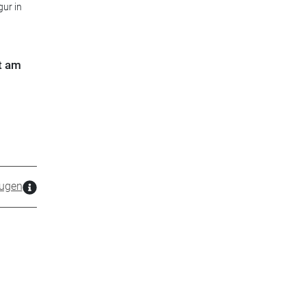
ur in
t am
ugen