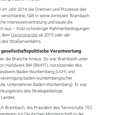
 im Jahr 2014, die Gremien und Prozesse des
verschlankte, fällt in seine Amtszeit. Brambach
sche Interessenvertretung und baute die
ch aus – trotz schwieriger Rahmenbedingungen
8, dem
Dieselskandal
ab 2015 oder der
 des Straßenverkehrs.
d gesellschaftspolitische Verantwortung
er die Branche hinaus. So war Brambach unter
von Handwerk BW (BWHT), Vorsitzender des
andwerk Baden-Württemberg (UVH) und
svereinigung baden-württembergischer
ute: Unternehmer Baden-Württemberg). Er war
nkungskreis des Strategiedialogs
 Landes.
sich Brambach: Als Präsident des Tennisclubs TEC
menteam zur Deutschen Meisterschaft in der