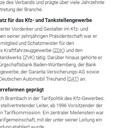
tze des Verbands und prägte über viele Jahrzehnte
tretung der Branche.
atz für das Kfz- und Tankstellengewerbe
erter Vordenker und Gestalter im Kfz- und
en seiner zehnjährigen Präsidentschaft war er
smitglied und Schatzmeister für den
s Kraftfahrzeuggewerbe (
ZDK
) und den
andwerks (ZVK) tätig. Darüber hinaus gehörte er
Bürgschaftsbank Baden-Württemberg, der Bank
ggewerbe, der Garanta Versicherungs-AG sowie
 Deutschen Automobil Treuhand (
DAT
) an.
turreformen geprägt
ch Brambach in der Tarifpolitik des Kfz-Gewerbes.
tellvertretender Leiter, ab 1996 Vorsitzender der
 Tarifkommission. Ein zentraler Meilenstein war
rifgemeinschaft, mit der unter seiner Leitung ein
ndung etabliert wurde.