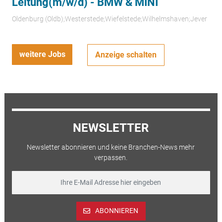
Leitung(m/w/d) - BMW & MINI
Oldenburg (Oldb);Westerstede;Wiefelstede;Wilhelmshaven;Jever
weitere Jobs
Anzeige schalten
NEWSLETTER
Newsletter abonnieren und keine Branchen-News mehr
verpassen.
ABONNIEREN