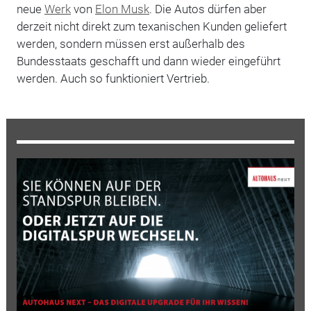
neue
Werk
von
Elon Musk
. Die Autos dürfen aber
derzeit nicht direkt zum texanischen Kunden geliefert
werden, sondern müssen erst außerhalb des
Bundesstaats geschafft und dann wieder eingeführt
werden. Auch so funktioniert Vertrieb.