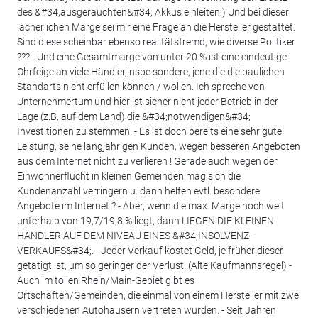
des &#34;ausgerauchten&#34; Akkus einleiten.) Und bei dieser
lächerlichen Marge sei mir eine Frage an die Hersteller gestattet:
Sind diese scheinbar ebenso realitätsfremd, wie diverse Politiker
??? - Und eine Gesamtmarge von unter 20 % ist eine eindeutige
Ohrfeige an viele Händler,insbe sondere, jene die die baulichen
Standarts nicht erfüllen können / wollen. Ich spreche von
Unternehmertum und hier ist sicher nicht jeder Betrieb in der
Lage (z.B. auf dem Land) die &#34;notwendigen&#34;
Investitionen zu stemmen. - Es ist doch bereits eine sehr gute
Leistung, seine langjährigen Kunden, wegen besseren Angeboten
aus dem Internet nicht zu verlieren ! Gerade auch wegen der
Einwohnerflucht in kleinen Gemeinden mag sich die
Kundenanzahl verringern u. dann helfen evtl. besondere
Angebote im Internet ? - Aber, wenn die max. Marge noch weit
unterhalb von 19,7/19,8 % liegt, dann LIEGEN DIE KLEINEN
HÄNDLER AUF DEM NIVEAU EINES &#34;INSOLVENZ-
VERKAUFS&#34;. - Jeder Verkauf kostet Geld, je früher dieser
getätigt ist, um so geringer der Verlust. (Alte Kaufmannsregel) -
Auch im tollen Rhein/Main-Gebiet gibt es
Ortschaften/Gemeinden, die einmal von einem Hersteller mit zwei
verschiedenen Autohäusern vertreten wurden. - Seit Jahren