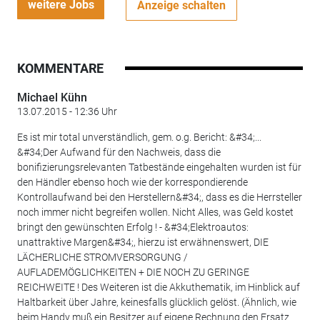
weitere Jobs
Anzeige schalten
KOMMENTARE
Michael Kühn
13.07.2015 - 12:36 Uhr
Es ist mir total unverständlich, gem. o.g. Bericht: &#34;...
&#34;Der Aufwand für den Nachweis, dass die
bonifizierungsrelevanten Tatbestände eingehalten wurden ist für
den Händler ebenso hoch wie der korrespondierende
Kontrollaufwand bei den Herstellern&#34;, dass es die Herrsteller
noch immer nicht begreifen wollen. Nicht Alles, was Geld kostet
bringt den gewünschten Erfolg ! - &#34;Elektroautos:
unattraktive Margen&#34;, hierzu ist erwähnenswert, DIE
LÄCHERLICHE STROMVERSORGUNG /
AUFLADEMÖGLICHKEITEN + DIE NOCH ZU GERINGE
REICHWEITE ! Des Weiteren ist die Akkuthematik, im Hinblick auf
Haltbarkeit über Jahre, keinesfalls glücklich gelöst. (Ähnlich, wie
beim Handy muß ein Besitzer auf eigene Rechnung den Ersatz