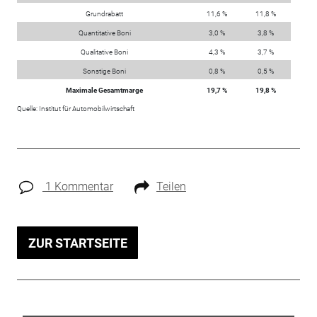
Grundrabatt
11,6 %
11,8 %
Quantitative Boni
3,0 %
3,8 %
Qualitative Boni
4,3 %
3,7 %
Sonstige Boni
0,8 %
0,5 %
Maximale Gesamtmarge
19,7 %
19,8 %
Quelle: Institut für Automobilwirtschaft
1 Kommentar
Teilen
ZUR STARTSEITE