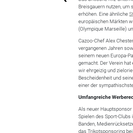
Breisgauern nutzen, um 
erhöhen. Eine ähnliche
S
europäischen Märkten wie
(Olympique Marseille) u
Cazoo-Chef Alex Chesterm
vergangenen Jahren sowo
seinem neuen Europa-Par
gemacht. Der Verein hat 
wir ehrgeizig und zielorie
Bescheidenheit und sein
einer der sympathischst
Umfangreiche Werbere
Als neuer Hauptsponsor 
Spielen des Sport-Clubs 
Banden, Medienrücksetzer
das Trikotsponsoring bei