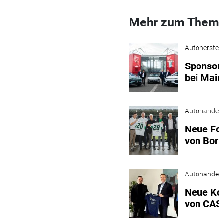
Mehr zum Them
Autoherstel
Sponsor
bei Mai
Autohande
Neue Fo
von Bo
Autohande
Neue Ko
von CA