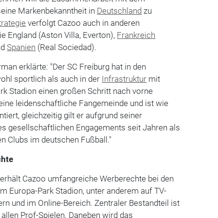
seine Markenbekanntheit in
Deutschland
zu
trategie
verfolgt Cazoo auch in anderen
 England (Aston Villa, Everton),
Frankreich
nd
Spanien
(Real Sociedad).
an erklärte: "Der SC Freiburg hat in den
hl sportlich als auch in der
Infrastruktur
mit
k Stadion einen großen Schritt nach vorne
eine leidenschaftliche Fangemeinde und ist wie
ntiert, gleichzeitig gilt er aufgrund seiner
es gesellschaftlichen Engagements seit Jahren als
en Clubs im deutschen Fußball."
chte
erhält Cazoo umfangreiche Werberechte bei den
im Europa-Park Stadion, unter anderem auf TV-
n und im Online-Bereich. Zentraler Bestandteil ist
 allen Prof-Spielen. Daneben wird das