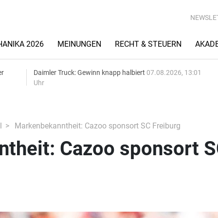
NEWSLE
ANIKA 2026
MEINUNGEN
RECHT & STEUERN
AKAD
er
Daimler Truck: Gewinn knapp halbiert
07.08.2026, 13:01
Uhr
l
Markenbekanntheit: Cazoo sponsort SC Freiburg
theit: Cazoo sponsort 