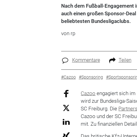
Nach dem Fußball-Engagement in 
auch einen großen Sponsor-Deal 
beliebtesten Bundesligaclubs.
von rp
Kommentare
Teilen
#Cazoo
#Sponsoring
#Sportsponsori
Cazoo
engagiert sich im
wird zur Bundesliga-Sai
SC Freiburg. Die
Partner
Cazoo und der SC Freibu
mit. Zu finanziellen Det
Das britische Kfz-Unter