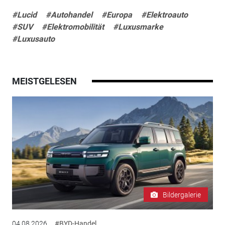
#Lucid
#Autohandel
#Europa
#Elektroauto
#SUV
#Elektromobilität
#Luxusmarke
#Luxusauto
MEISTGELESEN
Bildergalerie
04.08.2026
#BYD-Handel