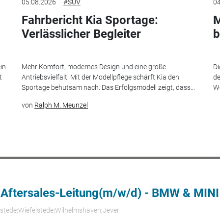
05.08.2026
#SUV
04
Fahrbericht Kia Sportage:
M
Verlässlicher Begleiter
b
in
Mehr Komfort, modernes Design und eine große
Di
t
Antriebsvielfalt: Mit der Modellpflege schärft Kia den
de
Sportage behutsam nach. Das Erfolgsmodell zeigt, dass...
We
von
Ralph M. Meunzel
 Aftersales-Leitung(m/w/d) - BMW & MINI
rstede;Wiefelstede;Wilhelmshaven;Jever