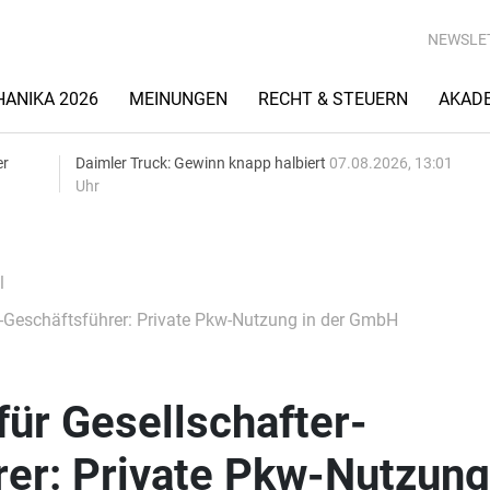
NEWSLE
ANIKA 2026
MEINUNGEN
RECHT & STEUERN
AKAD
er
Daimler Truck: Gewinn knapp halbiert
07.08.2026, 13:01
Uhr
l
-Geschäftsführer: Private Pkw-Nutzung in der GmbH
ür Gesellschafter-
er: Private Pkw-Nutzung