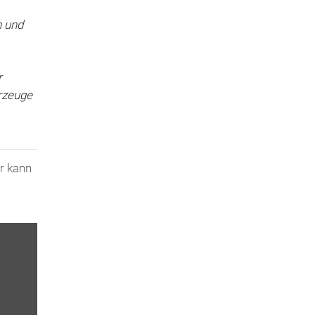
n und
r
rzeuge
r kann