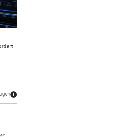
ordert
ugen
er