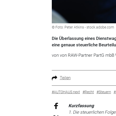
© Foto: Peter Atkins - stock.adobe.com
Die Überlassung eines Dienstwag
eine genaue steuerliche Beurteil
von von RAW-Partner PartG mbB 
Teilen
#AUTOHAUS next
#Recht
#Steuern
#
Kurzfassung
1. Die steuerlichen Fol