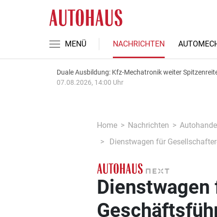
MENÜ
NACHRICHTEN
AUTOMECH
Duale Ausbildung: Kfz-Mechatronik weiter Spitzenreit
07.08.2026, 14:00 Uhr
Home
Nachrichten
Autohande
Dienstwagen für Gesellschafter
Dienstwagen f
Geschäftsführ