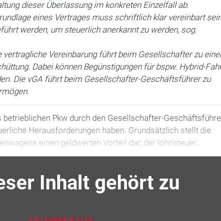
tung dieser Überlassung im konkreten Einzelfall ab.
rundlage eines Vertrages muss schriftlich klar vereinbart sei
führt werden, um steuerlich anerkannt zu werden, sog.
 vertragliche Vereinbarung führt beim Gesellschafter zu eine
üttung. Dabei können Begünstigungen für bspw. Hybrid-Fah
den. Die vGA führt beim Gesellschafter-Geschäftsführer zu
ermögen.
s betrieblichen Pkw durch den Gesellschafter-Geschäftsführe
euerliche Herausforderungen haben. Grundsätzlich stellt die
enwagens einen geldwerten Vorteil dar, der lohnsteuer…
eser Inhalt gehört zu