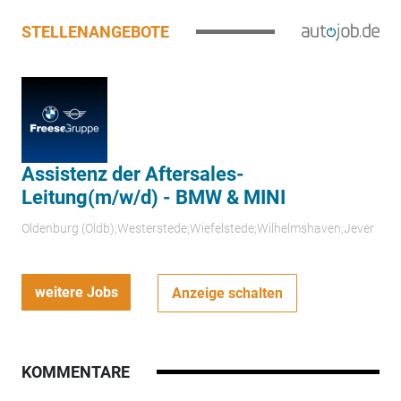
STELLENANGEBOTE
Assistenz der Aftersales-
Leitung(m/w/d) - BMW & MINI
Oldenburg (Oldb);Westerstede;Wiefelstede;Wilhelmshaven;Jever
weitere Jobs
Anzeige schalten
KOMMENTARE