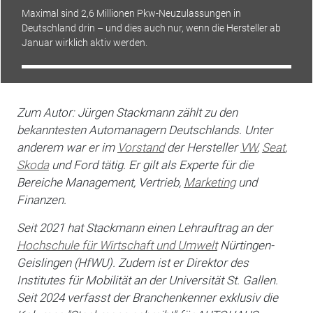
Maximal sind 2,6 Millionen Pkw-Neuzulassungen in
Deutschland drin – und dies auch nur, wenn die Hersteller ab
Januar wirklich aktiv werden.
Zum Autor: Jürgen Stackmann zählt zu den
bekanntesten Automanagern Deutschlands. Unter
anderem war er im
Vorstand
der Hersteller
VW
,
Seat
,
Skoda
und Ford tätig. Er gilt als Experte für die
Bereiche Management, Vertrieb,
Marketing
und
Finanzen.
Seit 2021 hat Stackmann einen Lehrauftrag an der
Hochschule für Wirtschaft und Umwelt
Nürtingen-
Geislingen (HfWU). Zudem ist er Direktor des
Institutes für Mobilität an der Universität St. Gallen.
Seit 2024 verfasst der Branchenkenner exklusiv die