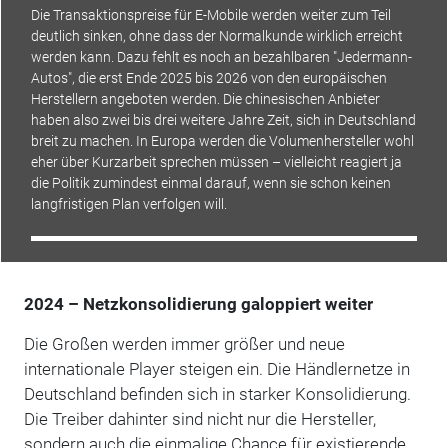
Die Transaktionspreise für E-Mobile werden weiter zum Teil
deutlich sinken, ohne dass der Normalkunde wirklich erreicht
werden kann. Dazu fehlt es noch an bezahlbaren "Jedermann-
Autos", die erst Ende 2025 bis 2026 von den europäischen
Herstellern angeboten werden. Die chinesischen Anbieter
haben also zwei bis drei weitere Jahre Zeit, sich in Deutschland
breit zu machen. In Europa werden die Volumenhersteller wohl
eher über Kurzarbeit sprechen müssen – vielleicht reagiert ja
die Politik zumindest einmal darauf, wenn sie schon keinen
langfristigen Plan verfolgen will.
2024 – Netzkonsolidierung galoppiert weiter
Die Großen werden immer größer und neue
internationale Player steigen ein. Die Händlernetze in
Deutschland befinden sich in starker Konsolidierung.
Die Treiber dahinter sind nicht nur die Hersteller,
sondern auch die einmalige Chance für existierende