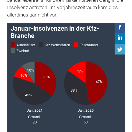
Insolvenz antreten. Im Vorjahreszeitraum kam dies
allerdings gar nicht vor.