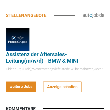
STELLENANGEBOTE
Assistenz der Aftersales-
Leitung(m/w/d) - BMW & MINI
Oldenburg (Oldb);Westerstede;Wiefelstede;Wilhelmshaven;Jever
weitere Jobs
Anzeige schalten
KOMMENTARE