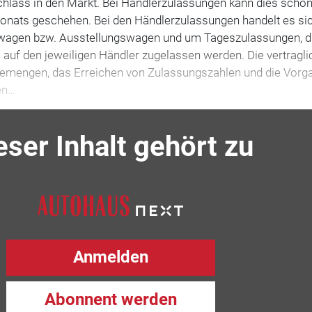
hlass in den Markt. Bei Händlerzulassungen kann dies scho
Monats geschehen. Bei den Händlerzulassungen handelt es s
wagen bzw. Ausstellungswagen und um Tageszulassungen, di
auf den jeweiligen Händler zugelassen werden. Die vertragli
emengen, das Erreichen von Zulassungszahlen und die Vorg
en…
eser Inhalt gehört zu
Anmelden
Abonnent werden