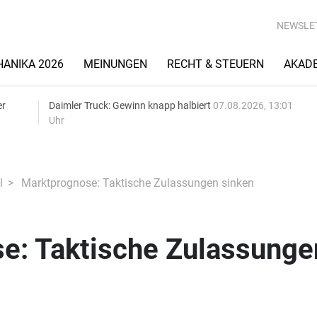
NEWSLE
ANIKA 2026
MEINUNGEN
RECHT & STEUERN
AKAD
er
Daimler Truck: Gewinn knapp halbiert
07.08.2026, 13:01
Uhr
l
Marktprognose: Taktische Zulassungen sinken
e: Taktische Zulassunge