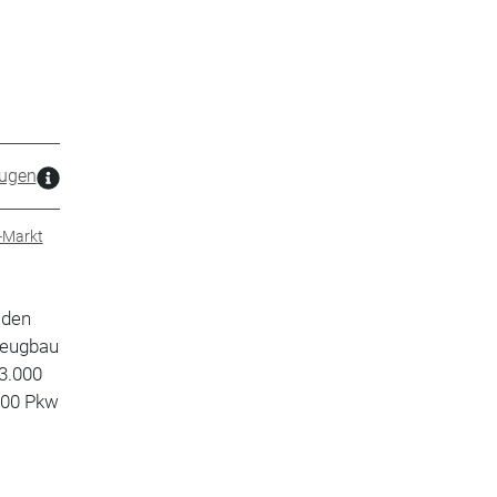
ugen
Markt
 den
zeugbau
03.000
.000 Pkw