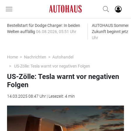
Bestellstart für Dodge Charger: In beiden
AUTOHAUS SommerAk
Welten auffällig
06.08.2026, 05:51 Uhr
Zukunft beginnt jetzt
Uhr
Home
Nachrichten
Autohandel
US-Zölle: Tesla warnt vor negativen Folgen
US-Zölle: Tesla warnt vor negativen
Folgen
14.03.2025 08:47 Uhr | Lesezeit: 4 min