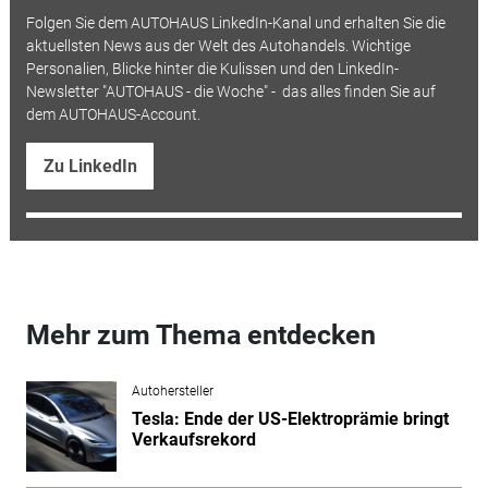
Folgen Sie dem AUTOHAUS LinkedIn-Kanal und erhalten Sie die
aktuellsten News aus der Welt des Autohandels. Wichtige
Personalien, Blicke hinter die Kulissen und den LinkedIn-
Newsletter "AUTOHAUS - die Woche" - das alles finden Sie auf
dem AUTOHAUS-Account.
Zu LinkedIn
Mehr zum Thema entdecken
Autohersteller
Tesla: Ende der US-Elektroprämie bringt
Verkaufsrekord