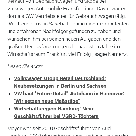
Verkauf
von
Gebrauchtwagen
und
Skoda
bei
Volkswagen Automobile Frankfurt inne. Davor war er
dort als GW-Vertriebsleiter für Gebrauchtwagen tätig.
"Wir freuen uns, in Sascha Löhning einen kompetenten
und erfahrenen Nachfolger gefunden zu haben und
wünschen ihm bei seinen neuen Aufgaben und den
großen Herausforderungen der nächsten Jahre im
Wirtschaftsraum Frankfurt viel Erfolg", sagte Kamenz.
Lesen Sie auch:
Volkswagen Group Retail Deutschland:
Neubesetzungen in Berlin und Sachsen
VW baut "Future Retail"-Autohaus in Hannover:
"Wir setzen neue Maßstäbe"
Wirtschaftsregion Hamburg: Neue
Geschäftsführer bei VGRD-Töchtern
Meyer war seit 2010 Geschäftsführer von Audi
Frankfurt, 2019 übernahm er zusätzlich die Leitung der