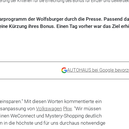
erung der Kriterien für die Erreichung des Bonus für Einzel- und Gewerb
Sparprogramm der Wolfsburger durch die Presse. Passend d
 eine Kürzung ihres Bonus. Einen Tag vorher war das Ziel erh
AUTOHAUS bei Google bevorz
einsparen." Mit diesen Worten kommentierte ein
usanpassung von
Volkswagen
Pkw
. "Wir müssen
einen WeConnect und Mystery-Shopping deutlich
m in die höchste und für uns durchaus notwendige