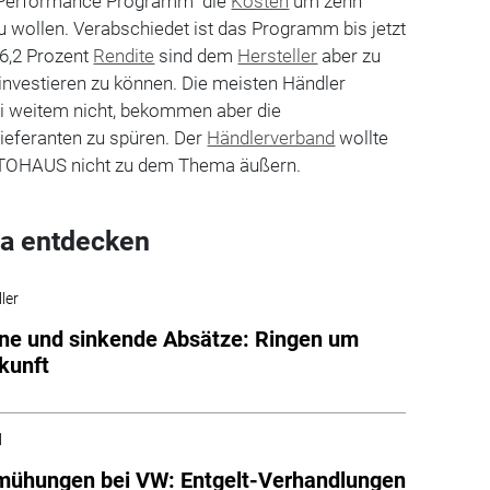
 "Performance Programm" die
Kosten
um zehn
u wollen. Verabschiedet ist das Programm bis jetzt
 6,2 Prozent
Rendite
sind dem
Hersteller
aber zu
 investieren zu können. Die meisten Händler
ei weitem nicht, bekommen aber die
eferanten zu spüren. Der
Händlerverband
wollte
UTOHAUS nicht zu dem Thema äußern.
a entdecken
ler
ne und sinkende Absätze: Ringen um
kunft
l
mühungen bei VW: Entgelt-Verhandlungen