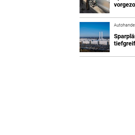
vorgez
Autohande
Sparplä
tiefgre