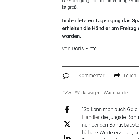
Die Aufregung über die unterjährige Änd
ist groß.
In den letzten Tagen ging das 
erhielten die Händler am Freitag
worden.
von Doris Plate
1 Kommentar
Teilen
#VW
#Volkswagen
#Autohandel
"So kann man auch Geld 
Händler
die jüngste Bon
nun bei den Bonusbaust
höhere Werte erzielen, u