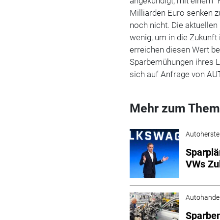
angekündigt, mit einem
Milliarden Euro senken z
noch nicht. Die aktuellen
wenig, um in die Zukunft
erreichen diesen Wert b
Sparbemühungen ihres Li
sich auf Anfrage von A
Mehr zum Them
Autoherstel
Sparplä
VWs Zu
Autohande
Sparbe