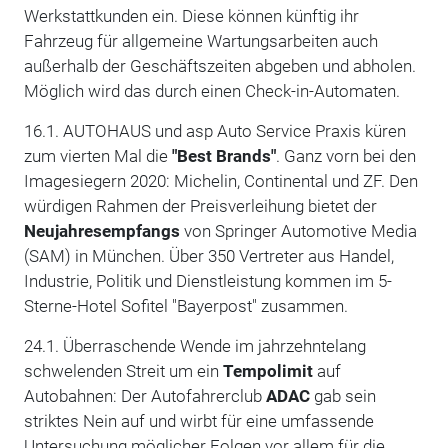
Werkstattkunden ein. Diese können künftig ihr
Fahrzeug für allgemeine Wartungsarbeiten auch
außerhalb der Geschäftszeiten abgeben und abholen.
Möglich wird das durch einen Check-in-Automaten.
16.1. AUTOHAUS und asp Auto Service Praxis küren
zum vierten Mal die
"Best Brands"
. Ganz vorn bei den
Imagesiegern 2020: Michelin, Continental und ZF. Den
würdigen Rahmen der Preisverleihung bietet der
Neujahresempfangs
von Springer Automotive Media
(SAM) in München. Über 350 Vertreter aus Handel,
Industrie, Politik und Dienstleistung kommen im 5-
Sterne-Hotel Sofitel "Bayerpost" zusammen.
24.1. Überraschende Wende im jahrzehntelang
schwelenden Streit um ein
Tempolimit
auf
Autobahnen: Der Autofahrerclub
ADAC
gab sein
striktes Nein auf und wirbt für eine umfassende
Untersuchung möglicher Folgen vor allem für die