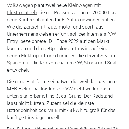
Volkswagen
plant zwei neue
Kleinwagen
mit
Elektroantrieb
, die mit Preisen von unter 20.000 Euro
neue Käuferschichten für
E-Autos
gewinnen sollen.
Wie die Zeitschrift "auto motor und sport" aus
Unternehmenskreisen erfuhr, soll der intern als "
VW
Entry" bezeichnete ID.1 Ende 2022 auf den Markt
kommen und den e-Up ablösen. Er wird auf einer
neuen Elektroplattform basieren, die derzeit
Seat
in
Spanien
für die Konzernmarken VW,
Skoda
und Seat
entwickelt.
Die neue Plattform sei notwendig, weil der bekannte
MEB-Elektrobaukasten von VW nicht weiter nach
unten skalierbar ist, heißt es. Grund: Der Radstand
lässt nicht kürzen. Zudem sei die kleinste
Batterieeinheit des MEB mit 48 kWh zu groß für das
künftige Einstiegsmodell.
Der ID.1 soll Akkus mit einer Kapazität von 24 und 36