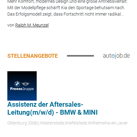
Mehr Komfort, modernes Design und eine große Antriebsvielfalt:
Mit der Modellpflege schärft Kia den Sportage behutsam nach.
Das Erfolgsmodell zeigt, dass Fortschritt nicht immer radikal...
von
Ralph M. Meunzel
STELLENANGEBOTE
Assistenz der Aftersales-
Leitung(m/w/d) - BMW & MINI
Oldenburg (Oldb);Westerstede;Wiefelstede;Wilhelmshaven;Jever