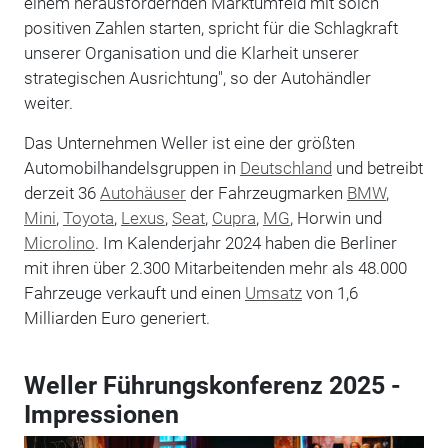
einem herausfordernden Marktumfeld mit solch
positiven Zahlen starten, spricht für die Schlagkraft
unserer Organisation und die Klarheit unserer
strategischen Ausrichtung", so der Autohändler
weiter.
Das Unternehmen Weller ist eine der größten
Automobilhandelsgruppen in
Deutschland
und betreibt
derzeit 36
Autohäuser
der Fahrzeugmarken
BMW
,
Mini
,
Toyota
,
Lexus
,
Seat
,
Cupra
,
MG
, Horwin und
Microlino
. Im Kalenderjahr 2024 haben die Berliner
mit ihren über 2.300 Mitarbeitenden mehr als 48.000
Fahrzeuge verkauft und einen
Umsatz
von 1,6
Milliarden Euro generiert.
Weller Führungskonferenz 2025 -
Impressionen