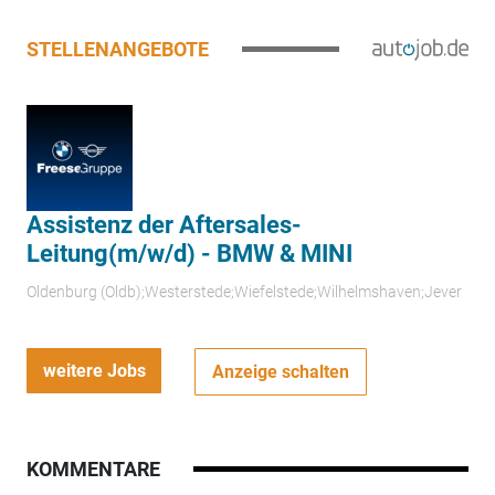
STELLENANGEBOTE
Assistenz der Aftersales-
Leitung(m/w/d) - BMW & MINI
Oldenburg (Oldb);Westerstede;Wiefelstede;Wilhelmshaven;Jever
weitere Jobs
Anzeige schalten
KOMMENTARE