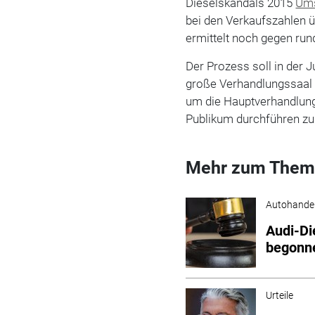
Dieselskandals 2015
Um
bei den Verkaufszahlen 
ermittelt noch gegen run
Der Prozess soll in der J
große Verhandlungssaal d
um die Hauptverhandlun
Publikum durchführen zu k
Mehr zum Them
Autohande
Audi-Di
begonn
Urteile