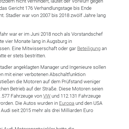
otzdem nicht verhindert, lautet der Vorwurf gegen
 das Gericht 176 Verhandlungstage bis Ende
t. Stadler war von 2007 bis 2018 zwölf Jahre lang
hr war er im Juni 2018 noch als Vorstandschef
te vier Monate lang in Augsburg in
sen. Eine Mitwisserschaft oder gar
Beteiligung
an
te er stets bestritten.
tadler angeklagten Manager und Ingenieure sollen
n mit einer verbotenen Abschaltfunktion
 stießen die Motoren auf dem Prüfstand weniger
ichen Betrieb auf der Straße. Diese Motoren seien
71.577 Fahrzeuge von
VW
und 112.131 Fahrzeuge
orden. Die Autos wurden in
Europa
und den USA
 Audi seit 2015 mehr als drei Milliarden Euro
ei Audi-Motorenentwickler hatte die