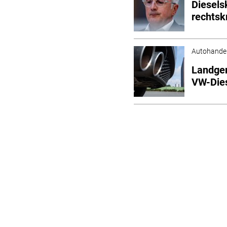
Diesels
rechtsk
Autohande
Landger
VW-Die