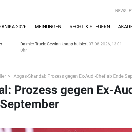
NEWSLE
ANIKA 2026
MEINUNGEN
RECHT & STEUERN
AKAD
er
Daimler Truck: Gewinn knapp halbiert
07.08.2026, 13:01
Uhr
ler
Abgas-Skandal: Prozess gegen Ex-Audi-Chef ab Ende Se
l: Prozess gegen Ex-Aud
 September