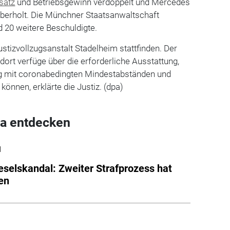
satz
und Betriebsgewinn verdoppelt und Mercedes
überholt. Die Münchner Staatsanwaltschaft
d 20 weitere Beschuldigte.
ustizvollzugsanstalt Stadelheim stattfinden. Der
ort verfüge über die erforderliche Ausstattung,
g mit coronabedingten Mindestabständen und
önnen, erklärte die Justiz. (dpa)
a entdecken
l
eselskandal: Zweiter Strafprozess hat
en