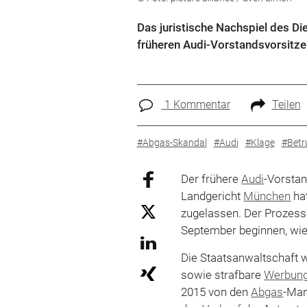
Das juristische Nachspiel des Di
früheren Audi-Vorstandsvorsitze
1 Kommentar
Teilen
#Abgas-Skandal
#Audi
#Klage
#Betr
Der frühere
Audi
-Vorsta
Landgericht
München
hat
zugelassen. Der Prozess 
September beginnen, wie
Die Staatsanwaltschaft w
sowie strafbare
Werbun
2015 von den
Abgas
-Man