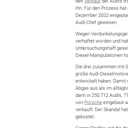
den
Verkauf
der Autos tr
ihn. Für den Prozess hat
Dezember 2022 eingeplan
Audi-Chef gewesen.
Wegen Verdunkelungsgefa
verhaftet worden und hat
Untersuchungshaft geses
Diesel-Manipulationen hat
Die drei zusammen mit S
große Audi-Dieselmotore
entwickelt haben. Damit
Abgas aus als im alltägl
dann in 250.712 Audis, 
von
Porsche
eingebaut w
verkauft. Der Skandal hat
gekostet.
Gegen Stadler und die dr