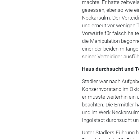
machte. Er hatte zeitwe
gesessen, ebenso wie ein
Neckarsulm. Der Verteid
und erneut vor wenigen Ta
Vorwürfe für falsch halt
die Manipulation begonne
einer der beiden mitange
seiner Verteidiger ausfü
Haus durchsucht und T
Stadler war nach Aufgab
Konzernvorstand im Okto
er musste weiterhin ein
beachten. Die Ermittler h
und im Werk Neckarsulm M
Ingolstadt durchsucht un
Unter Stadlers Führung h