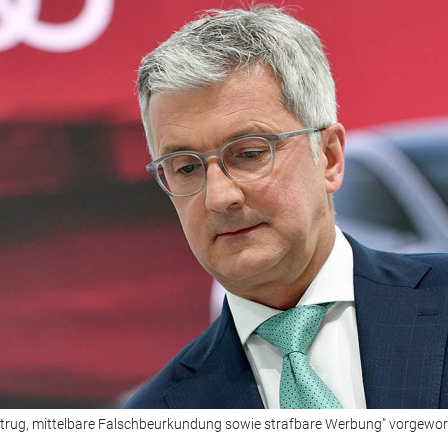
Betrug, mittelbare Falschbeurkundung sowie strafbare Werbung" vorgewor