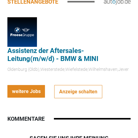
STELLENANGEBOTE
Assistenz der Aftersales-
Leitung(m/w/d) - BMW & MINI
Oldenburg (Oldb);Westerstede;Wiefelstede;Wilhelmshaven;Jever
weitere Jobs
Anzeige schalten
KOMMENTARE