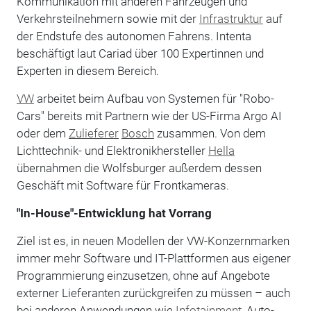
Kommunikation mit anderen Fahrzeugen und
Verkehrsteilnehmern sowie mit der
Infrastruktur
auf
der Endstufe des autonomen Fahrens. Intenta
beschäftigt laut Cariad über 100 Expertinnen und
Experten in diesem Bereich.
VW
arbeitet beim Aufbau von Systemen für "Robo-
Cars" bereits mit Partnern wie der US-Firma Argo AI
oder dem
Zulieferer
Bosch
zusammen. Von dem
Lichttechnik- und Elektronikhersteller
Hella
übernahmen die Wolfsburger außerdem dessen
Geschäft mit Software für Frontkameras.
"In-House"-Entwicklung hat Vorrang
Ziel ist es, in neuen Modellen der VW-Konzernmarken
immer mehr Software und IT-Plattformen aus eigener
Programmierung einzusetzen, ohne auf Angebote
externer Lieferanten zurückgreifen zu müssen – auch
bei anderen Anwendungen wie
Infotainment
, Auto-